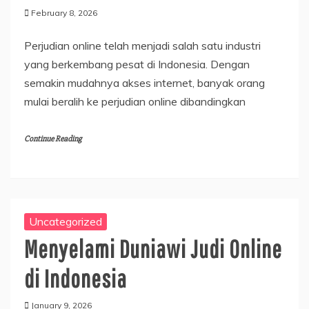
February 8, 2026
Perjudian online telah menjadi salah satu industri
yang berkembang pesat di Indonesia. Dengan
semakin mudahnya akses internet, banyak orang
mulai beralih ke perjudian online dibandingkan
Continue Reading
Uncategorized
Menyelami Duniawi Judi Online
di Indonesia
January 9, 2026