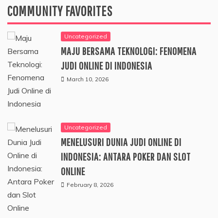
COMMUNITY FAVORITES
Uncategorized
MAJU BERSAMA TEKNOLOGI: FENOMENA
JUDI ONLINE DI INDONESIA
March 10, 2026
Uncategorized
MENELUSURI DUNIA JUDI ONLINE DI
INDONESIA: ANTARA POKER DAN SLOT
ONLINE
February 8, 2026