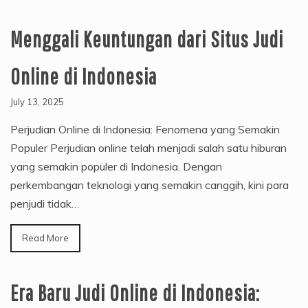
Menggali Keuntungan dari Situs Judi
Online di Indonesia
July 13, 2025
Perjudian Online di Indonesia: Fenomena yang Semakin
Populer Perjudian online telah menjadi salah satu hiburan
yang semakin populer di Indonesia. Dengan
perkembangan teknologi yang semakin canggih, kini para
penjudi tidak…
Read More
Era Baru Judi Online di Indonesia: