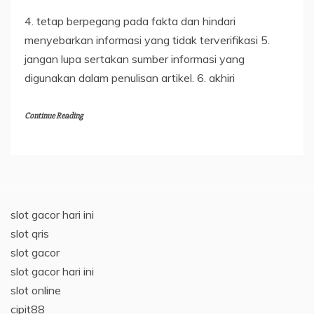
4. tetap berpegang pada fakta dan hindari
menyebarkan informasi yang tidak terverifikasi 5.
jangan lupa sertakan sumber informasi yang
digunakan dalam penulisan artikel. 6. akhiri
Continue Reading
slot gacor hari ini
slot qris
slot gacor
slot gacor hari ini
slot online
cipit88